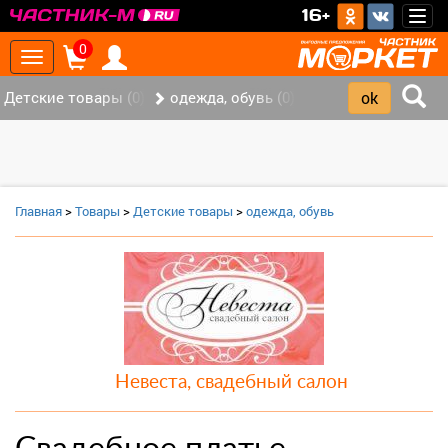
>
16+
Togg
navig
0
Toggle
navigation
Детские товары (0)
одежда, обувь (0)
Главная
>
Товары
>
Детские товары
>
одежда, обувь
Невеста, свадебный салон