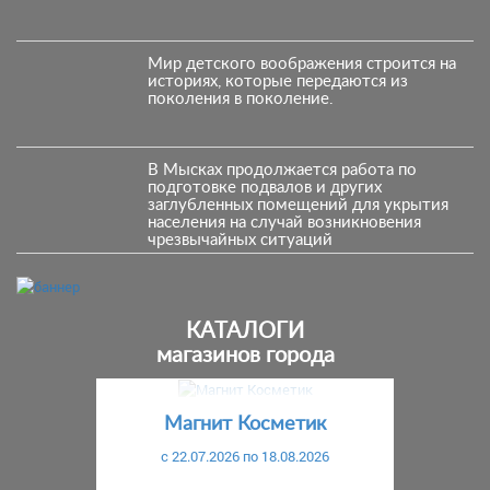
Мир детского воображения строится на
историях, которые передаются из
поколения в поколение.
В Мысках продолжается работа по
подготовке подвалов и других
заглубленных помещений для укрытия
населения на случай возникновения
чрезвычайных ситуаций
КАТАЛОГИ
магазинов города
Предыдущий
С
Магнит Косметик
c 22.07.2026 по 18.08.2026