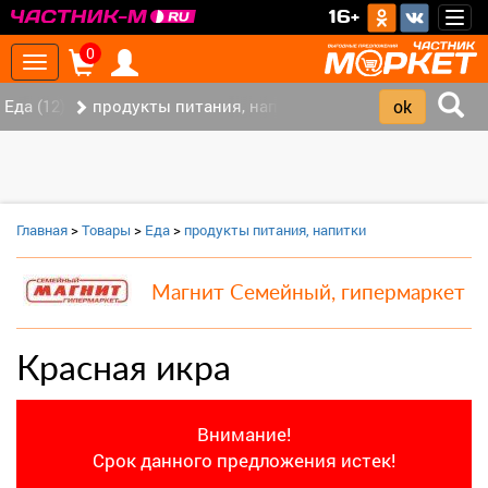
>
16+
Togg
navig
0
Toggle
navigation
Еда (12)
продукты питания, напитки (7)
Главная
>
Товары
>
Еда
>
продукты питания, напитки
Магнит Семейный, гипермаркет
Красная икра
Внимание!
Срок данного предложения истек!