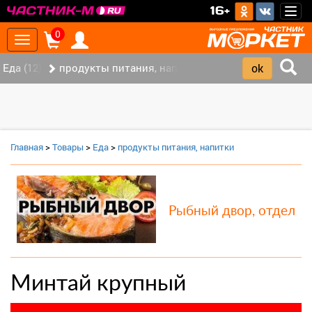
>
16+
Togg
navig
0
Toggle
navigation
Еда (12)
продукты питания, напитки (7)
Главная
>
Товары
>
Еда
>
продукты питания, напитки
Рыбный двор, отдел
Минтай крупный