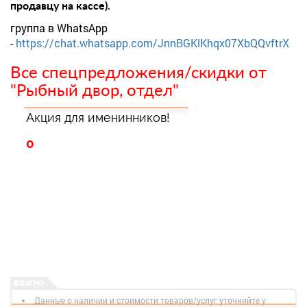
продавцу на кассе).
группа в WhatsApp
-
https://chat.whatsapp.com/JnnBGKlKhqx07XbQQvftrX
Все спецпредложения/скидки от
"Рыбный двор, отдел"
Акция для именинников!
0
Данные о наличии и стоимости товаров/услуг уточняйте у