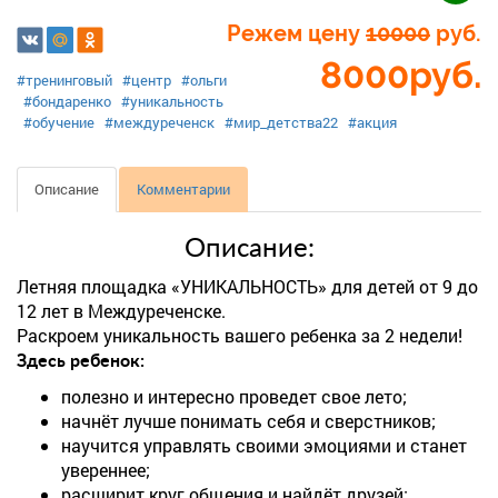
Режем цену
10000
руб.
8000
руб.
#тренинговый
#центр
#ольги
#бондаренко
#уникальность
#обучение
#междуреченск
#мир_детства22
#акция
Описание
Комментарии
Описание:
Летняя площадка «УНИКАЛЬНОСТЬ» для детей от 9 до
12 лет в Междуреченске.
Раскроем уникальность вашего ребенка за 2 недели!
Здесь ребенок:
полезно и интересно проведет свое лето;
начнёт лучше понимать себя и сверстников;
научится управлять своими эмоциями и станет
увереннее;
расширит круг общения и найдёт друзей;