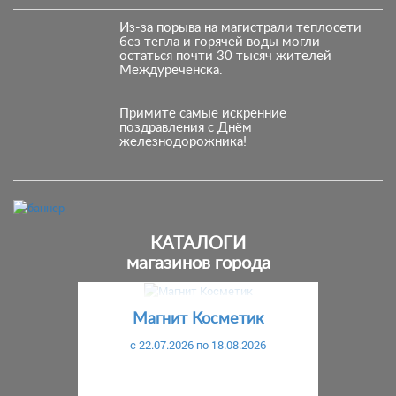
Из-за порыва на магистрали теплосети
без тепла и горячей воды могли
остаться почти 30 тысяч жителей
Междуреченска.
Примите самые искренние
поздравления с Днём
железнодорожника!
КАТАЛОГИ
магазинов города
Предыдущий
С
Магнит Косметик
c 22.07.2026 по 18.08.2026