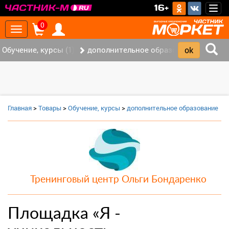
>
16+
Togg
navig
0
Toggle
navigation
Обучение, курсы (1)
дополнительное образование (0)
Главная
>
Товары
>
Обучение, курсы
>
дополнительное образование
Тренинговый центр Ольги Бондаренко
Площадка «Я -