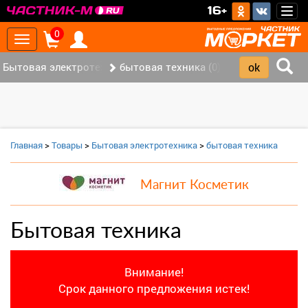
>
16+
Togg
navig
0
Toggle
navigation
Бытовая электротехника (0)
бытовая техника (0)
Главная
>
Товары
>
Бытовая электротехника
>
бытовая техника
Магнит Косметик
Бытовая техника
Внимание!
Срок данного предложения истек!