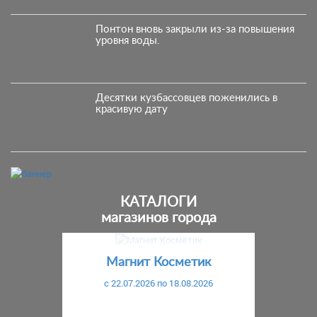
Понтон вновь закрыли из-за повышения
уровня воды.
Десятки кузбассовцев поженились в
красивую дату
КАТАЛОГИ
магазинов города
Предыдущий
С
Магнит Косметик
c 22.07.2026 по 18.08.2026