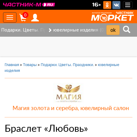
>
16+
Togg
navig
0
Toggle
navigation
Подарки. Цветы. Праздники. (0)
ювелирные изделия (0)
Главная
>
Товары
>
Подарки. Цветы. Праздники.
>
ювелирные
изделия
Магия золота и серебра, ювелирный салон
Браслет «Любовь»