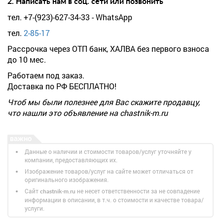
2. Написать нам в соц. сети или позвонить
тел. +7-(923)-627-34-33 - WhatsApp
тел.
2-85-17
Рассрочка через ОТП банк, ХАЛВА без первого взноса
до 10 мес.
Работаем под заказ.
Доставка по РФ БЕСПЛАТНО!
Чтоб мы были полезнее для Вас скажите продавцу,
что нашли это объявление на chastnik-m.ru
Данные о наличии и стоимости товаров/услуг уточняйте у
компании, предоставляющих их.
Изображение товаров/услуг на сайте может отличаться от
оригинального изображения.
Сайт
не несет ответственности за не совпадение
chastnik-m.ru
информации в описании, в т.ч. о стоимости и качестве товара/
услуги.