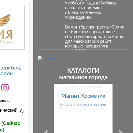
учебного года в Кузбассе
началась приемка
образовательных
учреждений
Волонтёрская группа «Своих
не бросаем» продолжает
сбор гуманитарной помощи
для мысковских ребят,
которые находятся в
зоне СВО
серебра,
КАТАЛОГИ
салон
магазинов города
Предыдущий
С
Магнит Косметик
енск
c 22.07.2026 по 18.08.2026
ический, д.
ы
(Сейчас
о)