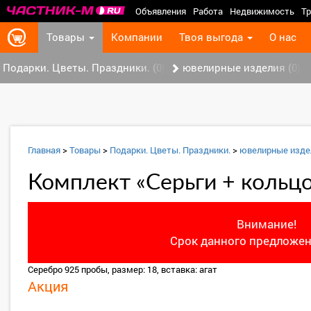
Объявления
Работа
Недвижимость
Тр
Товары
Компании
Твоя выгода
О нас
Подарки. Цветы. Праздники. (0)
ювелирные изделия (0)
Главная
>
Товары
>
Подарки. Цветы. Праздники.
>
ювелирные изде
Комплект «Серьги + кольц
Внимание!
Срок данного предложен
Серебро 925 пробы, размер: 18, вставка: агат
Акция