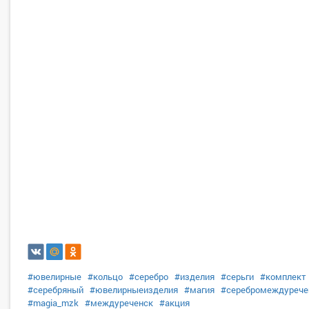
#ювелирные
#кольцо
#серебро
#изделия
#серьги
#комплект
#серебряный
#ювелирныеизделия
#магия
#серебромеждурече
#magia_mzk
#междуреченск
#акция