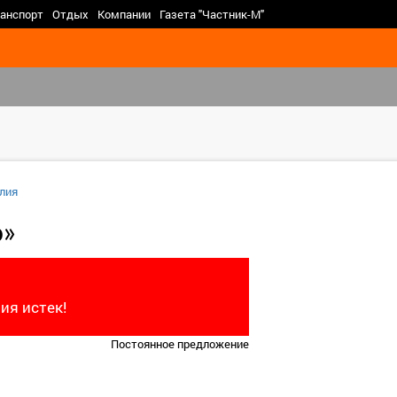
>
анспорт
Отдых
Компании
Газета "Частник-М"
лия
о»
ия истек!
Постоянное предложение