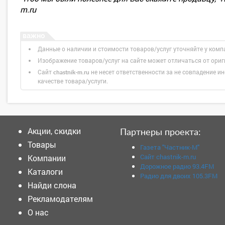
m.ru
Данные о наличии и стоимости товаров/услуг уточняйте у комп
Изображение товаров/услуг на сайте может отличаться от ори
Сайт
не несет ответственности за не совпадение ин
chastnik-m.ru
качестве товара/услуги.
Акции, скидки
Партнеры проекта:
Товары
Газета "Частник-М"
Сайт chastnik-m.ru
Компании
Дорожное радио 93.4FM
Каталоги
Радио для двоих 105.3FM
Найди слона
Рекламодателям
О нас