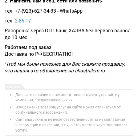
2. Написать нам в соц. сети или позвонить
тел. +7-(923)-627-34-33 - WhatsApp
тел.
2-85-17
Рассрочка через ОТП банк, ХАЛВА без первого взноса
до 10 мес.
Работаем под заказ.
Доставка по РФ БЕСПЛАТНО!
Чтоб мы были полезнее для Вас скажите продавцу,
что нашли это объявление на chastnik-m.ru
Данные о наличии и стоимости товаров/услуг уточняйте у
компании, предоставляющих их.
Изображение товаров/услуг на сайте может отличаться от
оригинального изображения.
Сайт
не несет ответственности за не совпадение
chastnik-m.ru
информации в описании, в т.ч. о стоимости и качестве товара/
услуги.