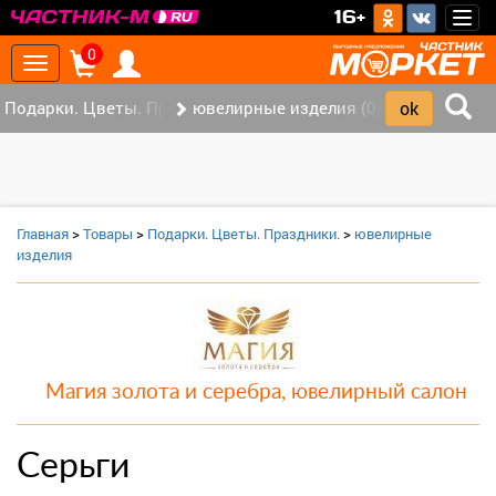
>
16+
Togg
navig
0
Toggle
navigation
Подарки. Цветы. Праздники. (0)
ювелирные изделия (0)
Главная
>
Товары
>
Подарки. Цветы. Праздники.
>
ювелирные
изделия
Магия золота и серебра, ювелирный салон
Серьги