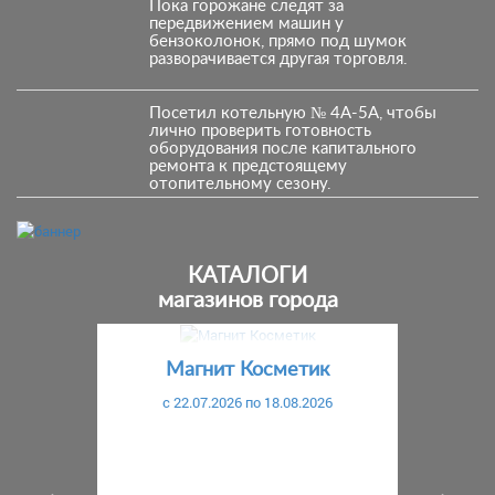
Пока горожане следят за
передвижением машин у
бензоколонок, прямо под шумок
разворачивается другая торговля.
Посетил котельную № 4А-5А, чтобы
лично проверить готовность
оборудования после капитального
ремонта к предстоящему
отопительному сезону.
КАТАЛОГИ
магазинов города
Предыдущий
С
Магнит Косметик
c 22.07.2026 по 18.08.2026