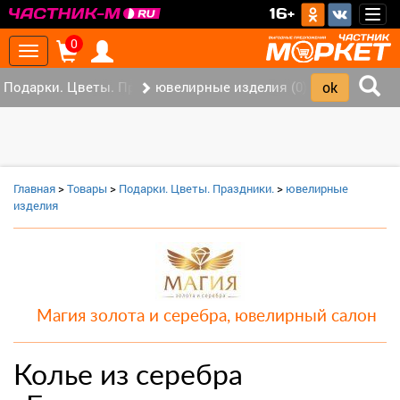
>
16+
Togg
navig
0
Toggle
navigation
Подарки. Цветы. Праздники. (0)
ювелирные изделия (0)
Главная
>
Товары
>
Подарки. Цветы. Праздники.
>
ювелирные
изделия
Магия золота и серебра, ювелирный салон
Колье из серебра