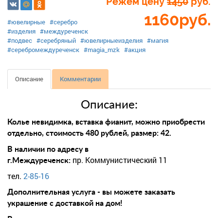
Режем цену
1450
руб.
1160
руб.
#ювелирные
#серебро
#изделия
#междуреченск
#подвес
#серебряный
#ювелирныеизделия
#магия
#серебромеждуреченск
#magia_mzk
#акция
Описание
Комментарии
Описание:
Колье невидимка, вставка фианит, можно приобрести
отдельно, стоимость 480 рублей, размер: 42.
В наличии по адресу в
пр. Коммунистический 11
г.Междуреченск:
тел.
2-85-16
Дополнительная услуга - вы можете заказать
украшение с доставкой на дом!