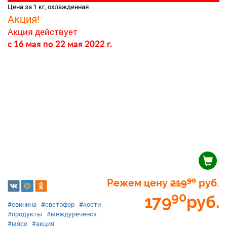
Цена за 1 кг, охлажденная
Акция!
Акция действует
c 16 мая
по 22 мая 2022 г.
90
Режем цену
219
руб.
90
179
руб.
#свинина
#светофор
#кости
#продукты
#междуреченск
#мясо
#акция