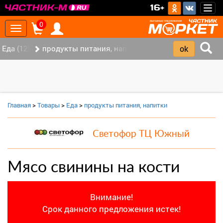
>
16+
Togg
navig
0
Toggle
navigation
Еда (12)
продукты питания, напитки (7)
Главная
>
Товары
>
Еда
>
продукты питания, напитки
Светофор ТЦ Южный
Мясо свинины на кости
Внимание!
Срок данного предложения истек!