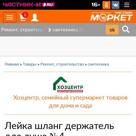
>
16+
Togg
navig
0
Toggle
navigation
Ремонт, строительство (7)
сантехника (0)
‹
›
Главная
>
Товары
>
Ремонт, строительство
>
сантехника
Хозцентр, семейный супермаркет товаров
для дома и сада
Лейка шланг держатель