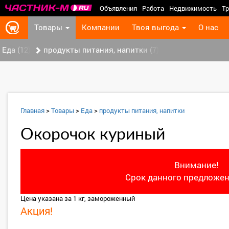
Объявления
Работа
Недвижимость
Тр
Товары
Компании
Твоя выгода
О нас
Еда (12)
продукты питания, напитки (7)
Главная
>
Товары
>
Еда
>
продукты питания, напитки
Окорочок куриный
Внимание!
Срок данного предложен
Цена указана за 1 кг, замороженный
Акция!