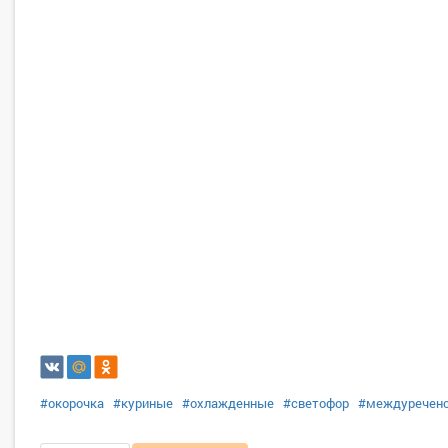
#окорочка
#куриные
#охлажденные
#светофор
#междуречен