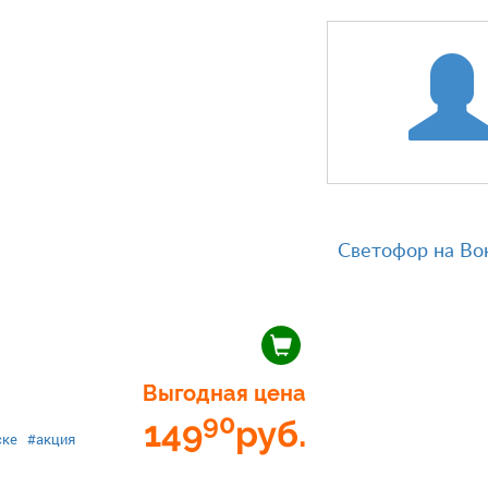
Светофор на Во
Выгодная цена
90
149
руб.
ске
#акция