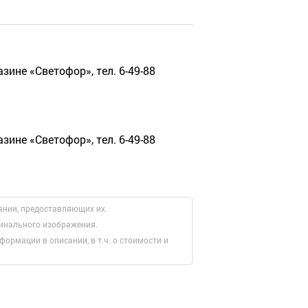
зине «Светофор», тел. 6-49-88
зине «Светофор», тел. 6-49-88
ании, предоставляющих их.
гинального изображения.
формации в описании, в т.ч. о стоимости и