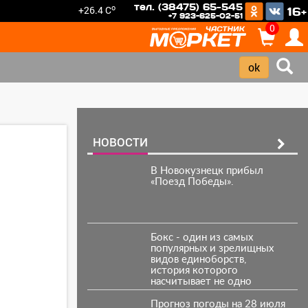
тел. (38475) 65-545
o
+26.4 C
16+
+7 923-625-02-51
0
НОВОСТИ
В Новокузнецк прибыл
«Поезд Победы».
Бокс - один из самых
популярных и зрелищных
видов единоборств,
история которого
насчитывает не одно
столетие.
Прогноз погоды на 28 июля