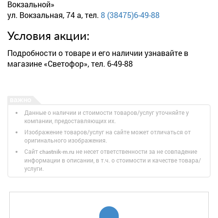
Вокзальной»
ул. Вокзальная, 74 а, тел.
8 (38475)6-49-88
Условия акции:
Подробности о товаре и его наличии узнавайте в
магазине «Светофор», тел. 6-49-88
Данные о наличии и стоимости товаров/услуг уточняйте у
компании, предоставляющих их.
Изображение товаров/услуг на сайте может отличаться от
оригинального изображения.
Сайт
не несет ответственности за не совпадение
chastnik-m.ru
информации в описании, в т.ч. о стоимости и качестве товара/
услуги.