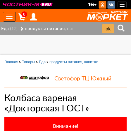
>
16+
Togg
navig
0
Toggle
navigation
Еда (12)
продукты питания, напитки (7)
Главная
>
Товары
>
Еда
>
продукты питания, напитки
Светофор ТЦ Южный
Колбаса вареная
«Докторская ГОСТ»
Внимание!