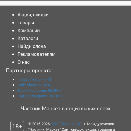
Акции, скидки
Товары
Компании
Каталоги
Найди слона
Рекламодателям
О нас
Партнеры проекта:
Газета "Частник-М"
Сайт chastnik-m.ru
Дорожное радио 93.4FM
Радио для двоих 105.3FM
Частник.Маркет в социальных сетях
© 2016-2026
ООО "Частник-М"
- г. Междуреченск
18+
"Частник. Маркет" Сайт скидок, акций, товаров и