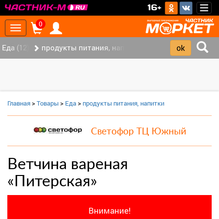
>
16+
Togg
navig
0
Toggle
navigation
Еда (12)
продукты питания, напитки (7)
Главная
>
Товары
>
Еда
>
продукты питания, напитки
Светофор ТЦ Южный
Ветчина вареная
«Питерская»
Внимание!