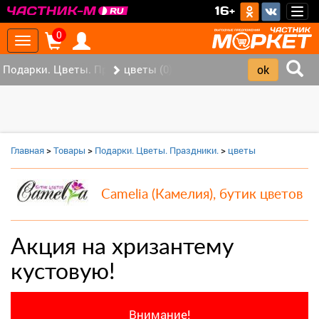
>
16+
Togg
navig
0
Toggle
navigation
Подарки. Цветы. Праздники. (0)
цветы (0)
Главная
>
Товары
>
Подарки. Цветы. Праздники.
>
цветы
Camelia (Камелия), бутик цветов
Акция на хризантему
кустовую!
Внимание!