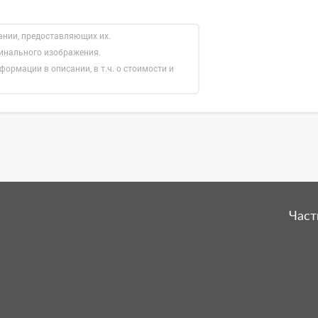
ании, предоставляющих их.
гинального изображения.
формации в описании, в т.ч. о стоимости и
Част