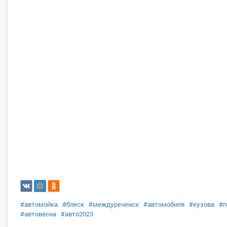
#автомойка
#блеск
#междуреченск
#автомобиля
#кузова
#п
#автовесна
#авто2023