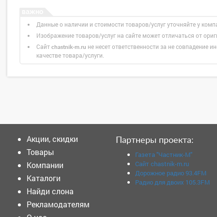
Данные о наличии и стоимости товаров/услуг уточняйте у комп
Изображение товаров/услуг на сайте может отличаться от ори
Сайт
не несет ответственности за не совпадение ин
chastnik-m.ru
качестве товара/услуги.
Акции, скидки
Партнеры проекта:
Товары
Газета "Частник-М"
Сайт chastnik-m.ru
Компании
Дорожное радио 93.4FM
Каталоги
Радио для двоих 105.3FM
Найди слона
Рекламодателям