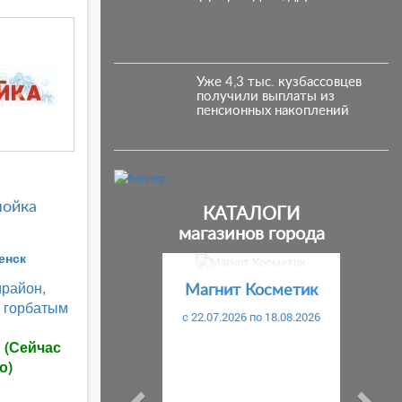
Уже 4,3 тыс. кузбассовцев
получили выплаты из
пенсионных накоплений
мойка
КАТАЛОГИ
магазинов города
енск
Предыдущий
С
район,
Магнит Косметик
а горбатым
c 22.07.2026 по 18.08.2026
ы
(Сейчас
о)