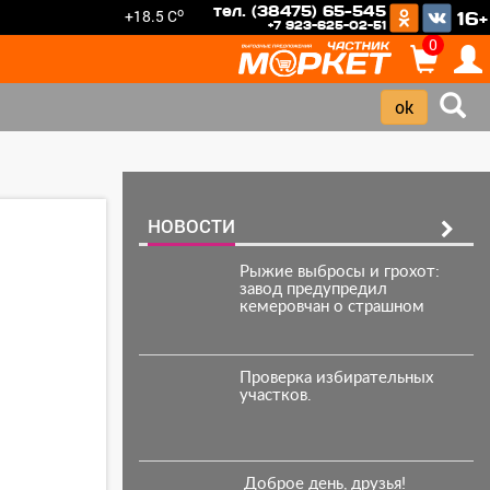
тел. (38475) 65-545
o
+18.5 C
16+
+7 923-625-02-51
0
НОВОСТИ
Рыжие выбросы и грохот:
завод предупредил
кемеровчан о страшном
Проверка избирательных
участков.
️ Доброе день, друзья!