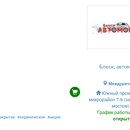
Блеск, авто
Междуреч
Южный пром
микрорайон 7-9 (з
мостом)
График работ
окрытие
#керамическое
#акция
открыт