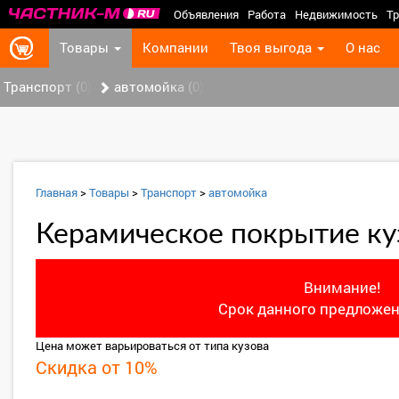
Объявления
Работа
Недвижимость
Тр
Товары
Компании
Твоя выгода
О нас
Транспорт (0)
автомойка (0)
Главная
>
Товары
>
Транспорт
>
автомойка
Керамическое покрытие ку
Внимание!
Срок данного предложен
Цена может варьироваться от типа кузова
Скидка от 10%