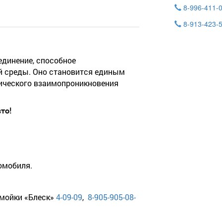
8-996-411-
8-913-423-
единение, способное
 среды. Оно становится единым
ического взаимопроникновения
то!
омобиля.
омойки «Блеск»
4-09-09
,
8-905-905-08-