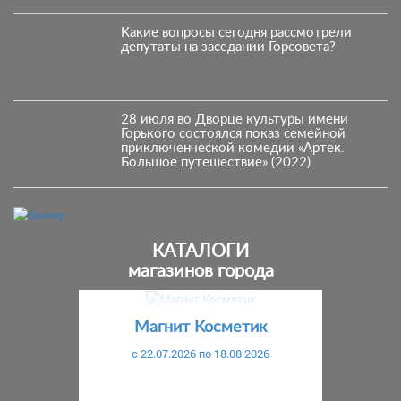
Какие вопросы сегодня рассмотрели
депутаты на заседании Горсовета?
28 июля во Дворце культуры имени
Горького состоялся показ семейной
приключенческой комедии «Артек.
Большое путешествие» (2022)
КАТАЛОГИ
магазинов города
Предыдущий
С
Магнит Косметик
c 22.07.2026 по 18.08.2026