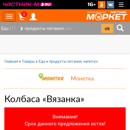
>
16+
Togg
navig
0
Toggle
navigation
Еда (12)
продукты питания, напитки (7)
Главная
>
Товары
>
Еда
>
продукты питания, напитки
Монетка
Колбаса «Вязанка»
Внимание!
Срок данного предложения истек!