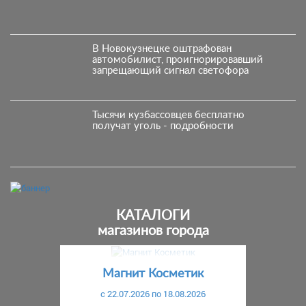
В Новокузнецке оштрафован
автомобилист, проигнорировавший
запрещающий сигнал светофора
Тысячи кузбассовцев бесплатно
получат уголь - подробности
КАТАЛОГИ
магазинов города
Предыдущий
С
Магнит Косметик
c 22.07.2026 по 18.08.2026