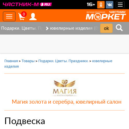
>
16+
Togg
navig
0
Toggle
navigation
Подарки. Цветы. Праздники. (0)
ювелирные изделия (0)
Главная
>
Товары
>
Подарки. Цветы. Праздники.
>
ювелирные
изделия
Магия золота и серебра, ювелирный салон
Подвеска