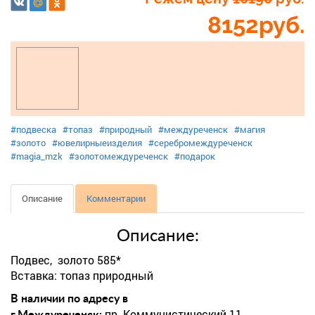
8152
руб.
#подвеска
#топаз
#природный
#междуреченск
#магия
#золото
#ювелирныеизделия
#серебромеждуреченск
#magia_mzk
#золотомеждуреченск
#подарок
Описание
Комментарии
Описание:
Подвес, золото 585*
Вставка: топаз природный
В наличии по адресу в
пр. Коммунистический 11