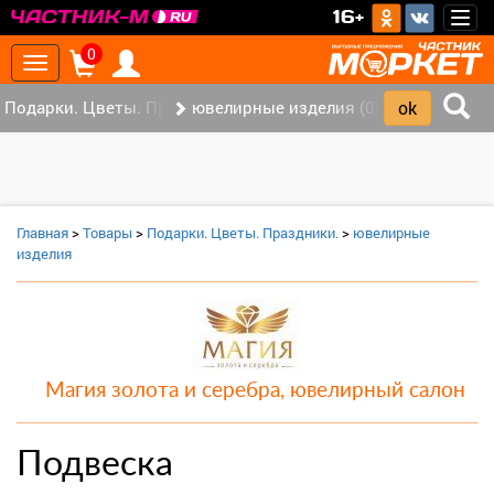
>
16+
Togg
navig
0
Toggle
navigation
Подарки. Цветы. Праздники. (0)
ювелирные изделия (0)
Главная
>
Товары
>
Подарки. Цветы. Праздники.
>
ювелирные
изделия
Магия золота и серебра, ювелирный салон
Подвеска