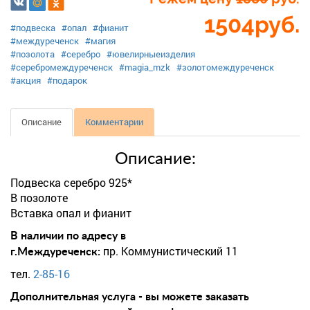
1504
руб.
#подвеска
#опал
#фианит
#междуреченск
#магия
#позолота
#серебро
#ювелирныеизделия
#серебромеждуреченск
#magia_mzk
#золотомеждуреченск
#акция
#подарок
Описание
Комментарии
Описание:
Подвеска серебро 925*
В позолоте
Вставка опал и фианит
В наличии по адресу в
пр. Коммунистический 11
г.Междуреченск:
тел.
2-85-16
Дополнительная услуга - вы можете заказать