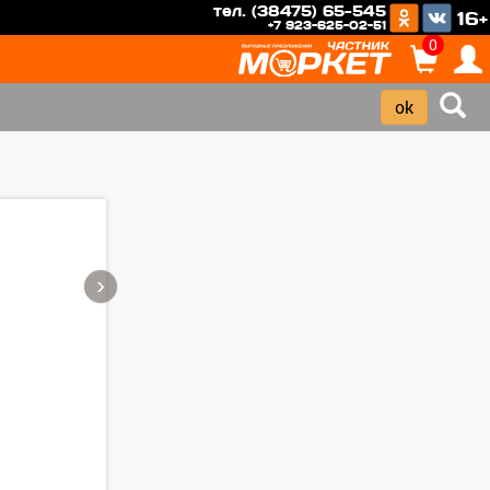
тел. (38475) 65-545
16+
+7 923-625-02-51
0
›