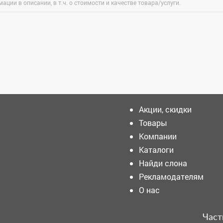
ации в описании, в т.ч. о стоимости и качестве товара/услуги.
Зарегистрироватья.
Акции, скидки
Товары
Компании
Шторм, град, ливни -
страшная непогода
Каталоги
надвигается на Кузбасс
Найди слона
Рекламодателям
Ждать 10 лет: кузбассовцы
О нас
страдают от протекающей
кровли, а ремонт еще не
скоро
Част