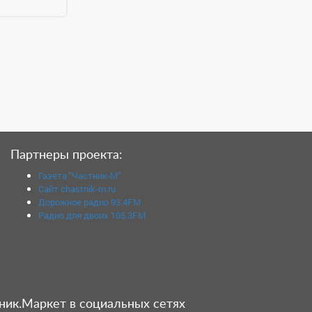
Партнеры проекта:
Газета "Частник-М"
Сайт chastnik-m.ru
Дорожное радио 93.4FM
Радио для двоих 105.3FM
ник.Маркет в социальных сетях