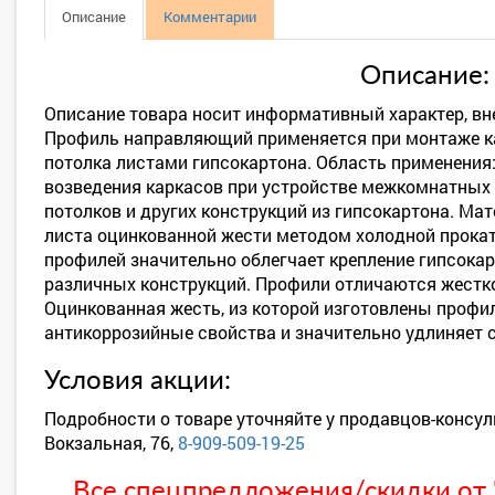
Описание
Комментарии
Описание:
Описание товара носит информативный характер, вн
Профиль направляющий применяется при монтаже ка
потолка листами гипсокартона. Область применения
возведения каркасов при устройстве межкомнатных 
потолков и других конструкций из гипсокартона. Ма
листа оцинкованной жести методом холодной прока
профилей значительно облегчает крепление гипсока
различных конструкций. Профили отличаются жестко
Оцинкованная жесть, из которой изготовлены профи
антикоррозийные свойства и значительно удлиняет с
Условия акции:
Подробности о товаре уточняйте у продавцов-консул
Вокзальная, 76,
8-909-509-19-25
Все спецпредложения/скидки от "