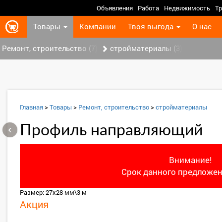
Объявления
Работа
Недвижимость
Тр
Товары
Компании
Твоя выгода
О нас
Ремонт, строительство (7)
стройматериалы (3)
Главная
>
Товары
>
Ремонт, строительство
>
стройматериалы
‹
Профиль направляющий
Внимание!
Срок данного предложен
Размер: 27х28 мм\3 м
Акция