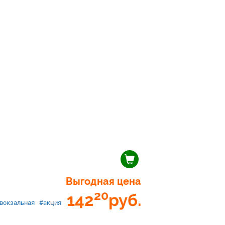
Выгодная цена
20
142
руб.
вокзальная
#акция