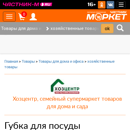
>
16+
Togg
navig
0
Toggle
navigation
Товары для дома и офиса (8)
хозяйственные товары (3)
‹
›
Главная
>
Товары
>
Товары для дома и офиса
>
хозяйственные
товары
Хозцентр, семейный супермаркет товаров
для дома и сада
Губка для посуды