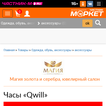
>
16+
Togg
navig
0
Toggle
navigation
Одежда, обувь, аксессуары (0)
аксессуары (0)
Главная
>
Товары
>
Одежда, обувь, аксессуары
>
аксессуары
Магия золота и серебра, ювелирный салон
Часы «Qwill»