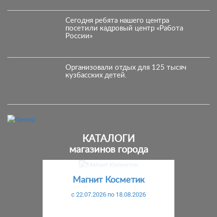
Сегодня ребята нашего центра
посетили кадровый центр «Работа
России»
Организовали отдых для 125 тысяч
кузбасских детей.
КАТАЛОГИ
магазинов города
Предыдущий
С
Магнит Косметик
c 22.07.2026 по 18.08.2026