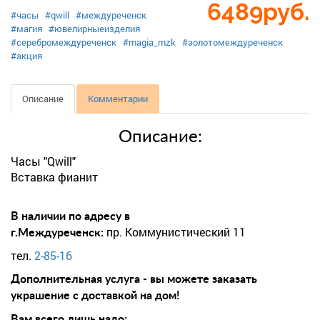
6489
руб.
#часы
#qwill
#междуреченск
#магия
#ювелирныеизделия
#серебромеждуреченск
#magia_mzk
#золотомеждуреченск
#акция
Описание
Комментарии
Описание:
Часы "Qwill"
Вставка фианит
В наличии по адресу в
пр. Коммунистический 11
г.Междуреченск:
тел.
2-85-16
Дополнительная услуга - вы можете заказать
украшение с доставкой на дом!
Вам всего лишь надо: