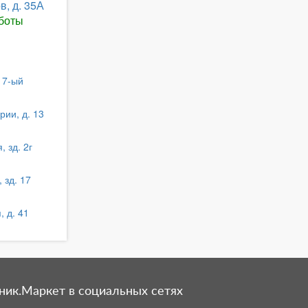
в, д. 35А
боты
и
 17-ый
рии, д. 13
, зд. 2г
 зд. 17
, д. 41
ник.Маркет в социальных сетях