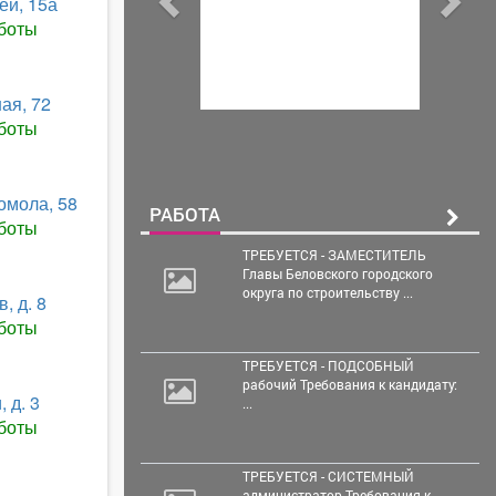
ей, 15а
боты
ая, 72
боты
омола, 58
РАБОТА
боты
ТРЕБУЕТСЯ - ЗАМЕСТИТЕЛЬ
Главы Беловского городского
округа по строительству ...
, д. 8
боты
ТРЕБУЕТСЯ - ПОДСОБНЫЙ
рабочий Требования к кандидату:
 д. 3
...
боты
ТРЕБУЕТСЯ - СИСТЕМНЫЙ
администратор Требования к