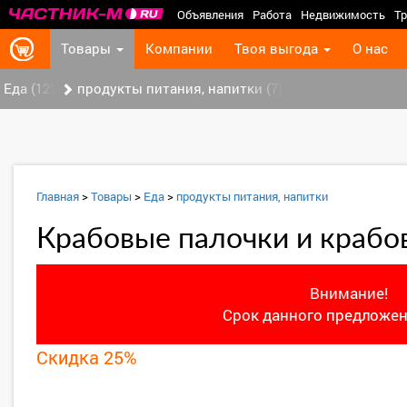
Объявления
Работа
Недвижимость
Тр
Товары
Компании
Твоя выгода
О нас
Еда (12)
продукты питания, напитки (7)
Главная
>
Товары
>
Еда
>
продукты питания, напитки
Крабовые палочки и крабо
Внимание!
Срок данного предложен
Скидка 25%