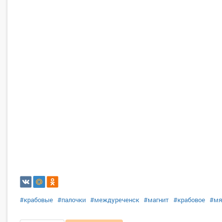
#крабовые
#палочки
#междуреченск
#магнит
#крабовое
#мя