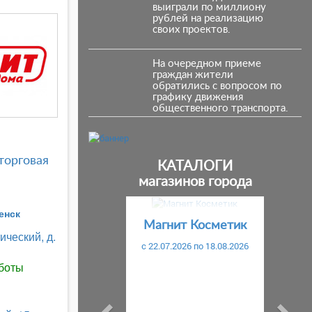
выиграли по миллиону
рублей на реализацию
своих проектов.
На очередном приеме
граждан жители
обратились с вопросом по
графику движения
общественного транспорта.
торговая
КАТАЛОГИ
магазинов города
Предыдущий
С
енск
Магнит Косметик
ический, д.
c 22.07.2026 по 18.08.2026
боты