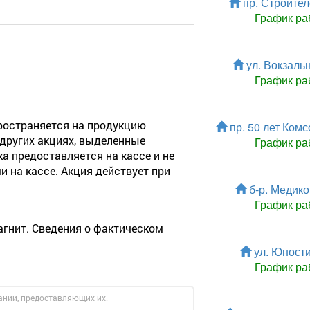
пр. Строител
График ра
ул. Вокзальн
График ра
пространяется на продукцию
пр. 50 лет Комс
 других акциях, выделенные
График ра
а предоставляется на кассе и не
 на кассе. Акция действует при
б-р. Медиков
График ра
агнит. Сведения о фактическом
ул. Юности,
График ра
ании, предоставляющих их.