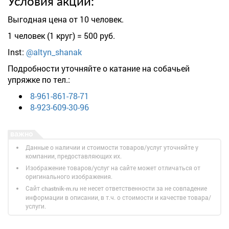
Условия акции:
Выгодная цена от 10 человек.
1 человек (1 круг) = 500 руб.
Inst:
@altyn_shanak
Подробности уточняйте о катание на собачьей
упряжке по тел.:
8-961-861-78-71
8-923-609-30-96
Данные о наличии и стоимости товаров/услуг уточняйте у
компании, предоставляющих их.
Изображение товаров/услуг на сайте может отличаться от
оригинального изображения.
Сайт
не несет ответственности за не совпадение
chastnik-m.ru
информации в описании, в т.ч. о стоимости и качестве товара/
услуги.