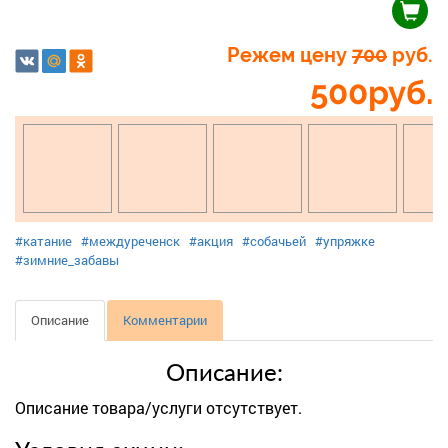
Режем цену
700
руб.
500
руб.
#катание
#междуреченск
#акция
#собачьей
#упряжке
#зимние_забавы
Описание
Комментарии
Описание:
Описание товара/услуги отсутствует.