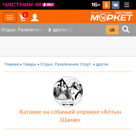
>
16+
Togg
navig
0
Toggle
navigation
Отдых. Развлечения. Спорт. (2)
другое (0)
Главная
>
Товары
>
Отдых. Развлечения. Спорт.
>
другое
Катание на собачьей упряжке «Алтын
Шанак»