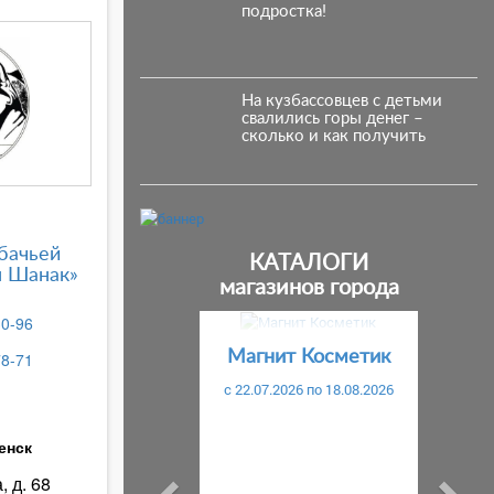
подростка!
На кузбассовцев с детьми
свалились горы денег –
сколько и как получить
бачьей
КАТАЛОГИ
н Шанак»
магазинов города
Предыдущий
С
30-96
Магнит Косметик
78-71
c 22.07.2026 по 18.08.2026
енск
, д. 68