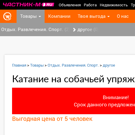
Объявления
Работа
Недвижимость
Тр
Товары
Компании
Твоя выгода
О нас
Отдых. Развлечения. Спорт. (2)
другое (0)
Главная
>
Товары
>
Отдых. Развлечения. Спорт.
>
другое
Катание на собачьей упряж
Внимание!
Срок данного предложен
Выгодная цена от 5 человек