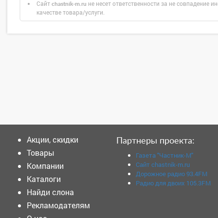
Сайт
не несет ответственности за не совпадение ин
chastnik-m.ru
качестве товара/услуги.
Акции, скидки
Партнеры проекта:
Товары
Газета "Частник-М"
Сайт chastnik-m.ru
Компании
Дорожное радио 93.4FM
Каталоги
Радио для двоих 105.3FM
Найди слона
Рекламодателям