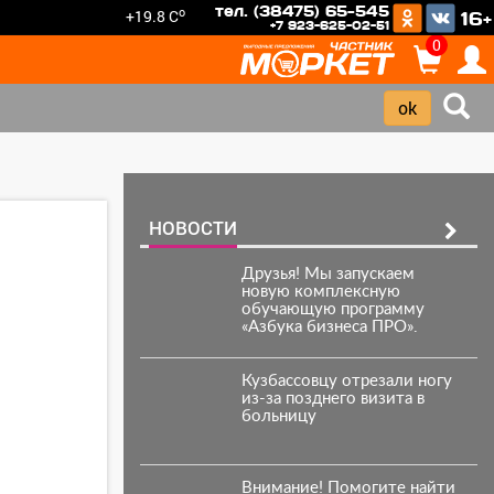
тел. (38475) 65-545
o
+19.8 C
16+
+7 923-625-02-51
0
НОВОСТИ
Друзья! Мы запускаем
новую комплексную
обучающую программу
«Азбука бизнеса ПРО».
Кузбассовцу отрезали ногу
из-за позднего визита в
больницу
Внимание! Помогите найти