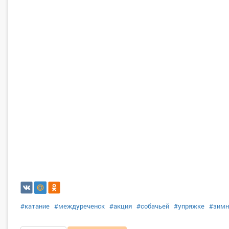
#катание
#междуреченск
#акция
#собачьей
#упряжке
#зимн