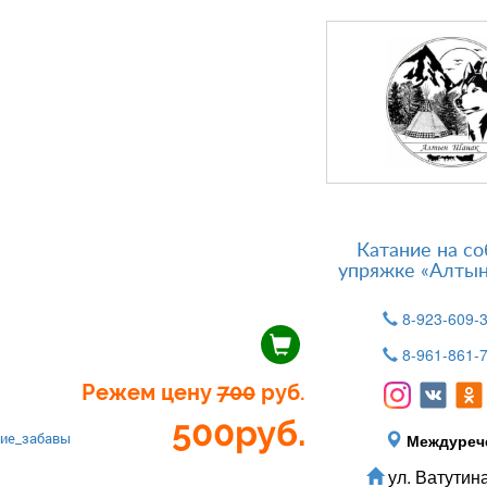
Катание на со
упряжке «Алты
8-923-609-
8-961-861-
Режем цену
700
руб.
500
руб.
ие_забавы
Междуреч
ул. Ватутина