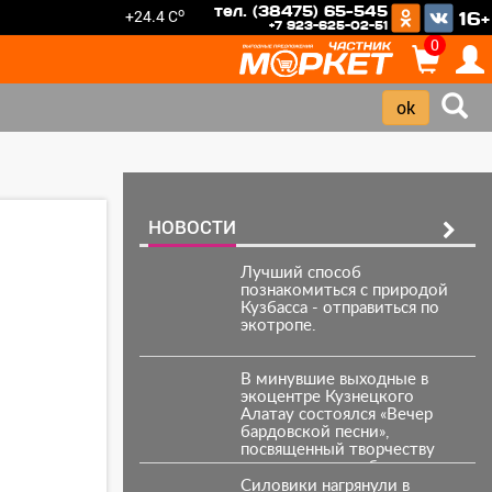
тел. (38475) 65-545
o
+24.4 C
16+
+7 923-625-02-51
0
НОВОСТИ
Лучший способ
познакомиться с природой
Кузбасса - отправиться по
экотропе.
В минувшие выходные в
экоцентре Кузнецкого
Алатау состоялся «Вечер
бардовской песни»,
посвященный творчеству
поэта, писателя, барда
Владимира Высоцкого.
Силовики нагрянули в