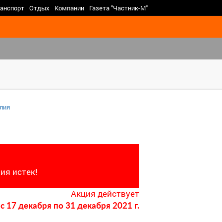
>
анспорт
Отдых
Компании
Газета "Частник-М"
лия
ия истек!
Акция действует
c 17 декабря
по 31 декабря 2021 г.