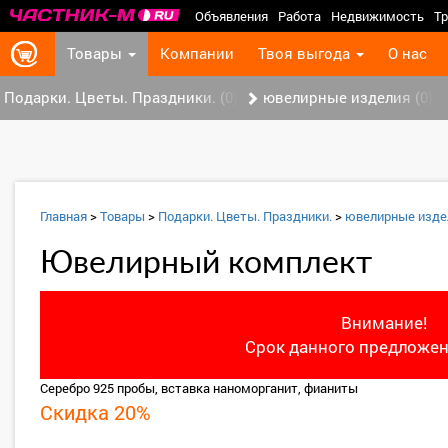
Объявления
Работа
Недвижимость
Тр
Товары
Компании
Твоя выгода
О нас
Подарки. Цветы. Праздники. (0)
ювелирные изделия (0)
Главная
>
Товары
>
Подарки. Цветы. Праздники.
>
ювелирные изде
Ювелирный комплект
Внимание!
Срок данного предложен
Серебро 925 пробы, вставка наноморганит, фианиты
Скидка 20%