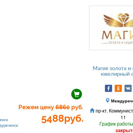
Магия золота и 
ювелирный 
Междуреч
Режем цену
6860
руб.
пр-кт. Коммунист
5488
руб.
11
енск
График работ
дуреченск
закрыт