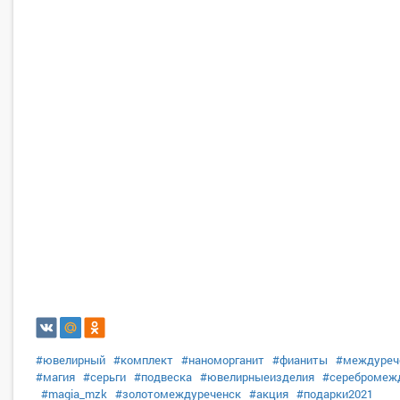
#ювелирный
#комплект
#наноморганит
#фианиты
#междуреч
#магия
#серьги
#подвеска
#ювелирныеизделия
#серебромеж
#magia_mzk
#золотомеждуреченск
#акция
#подарки2021