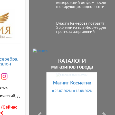
кемеровский детдом после
шокирующих видео в сети
Власти Кемерова потратят
25,5 млн на платформу для
прогноза загрязнений
серебра,
КАТАЛОГИ
салон
магазинов города
Предыдущий
С
Магнит Косметик
енск
c 22.07.2026 по 18.08.2026
ический, д.
ы
(Сейчас
о)