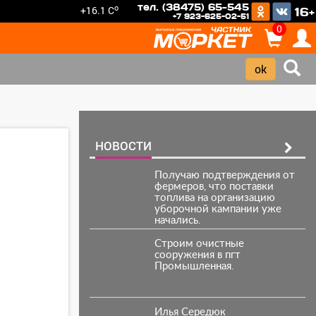
тел. (38475) 65-545
o
+16.1 C
16+
+7 923-625-02-51
0
НОВОСТИ
Получаю подтверждения от
фермеров, что поставки
топлива на организацию
уборочной кампании уже
начались.
Строим очистные
сооружения в пгт
Промышленная.
Илья Середюк