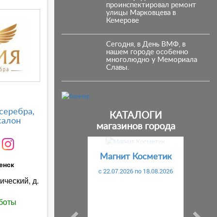
проинспектировал ремонт
улицы Марковцева в
Кемерове
Сегодня, в День ВМФ, в
нашем городе особенно
многолюдно у Мемориала
Славы.
серебра,
КАТАЛОГИ
салон
магазинов города
Предыдущий
С
Магнит Косметик
енск
c 22.07.2026 по 18.08.2026
ический, д.
боты