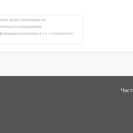
ании, предоставляющих их.
гинального изображения.
формации в описании, в т.ч. о стоимости и
Част