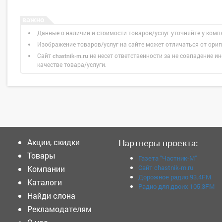
Данные о наличии и стоимости товаров/услуг уточняйте у комп
Изображение товаров/услуг на сайте может отличаться от ори
Сайт
не несет ответственности за не совпадение ин
chastnik-m.ru
качестве товара/услуги.
Акции, скидки
Партнеры проекта:
Товары
Газета "Частник-М"
Сайт chastnik-m.ru
Компании
Дорожное радио 93.4FM
Каталоги
Радио для двоих 105.3FM
Найди слона
Рекламодателям