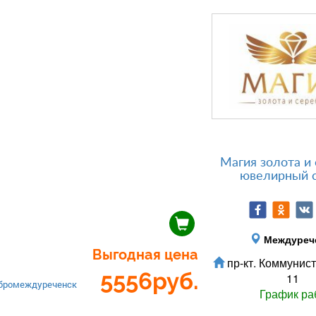
Магия золота и 
ювелирный 
Междуреч
Выгодная цена
пр-кт. Коммунист
5556
руб.
11
бромеждуреченск
График ра