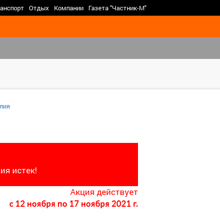
>
анспорт
Отдых
Компании
Газета "Частник-М"
лия
ия истек!
Акция действует
c 12 ноября
по 17 ноября 2021 г.