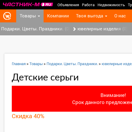
Объявления
Работа
Недвижимость
Тр
Товары
Компании
Твоя выгода
О нас
Подарки. Цветы. Праздники. (0)
ювелирные изделия (0)
Главная
>
Товары
>
Подарки. Цветы. Праздники.
>
ювелирные изде
Детские серьги
Внимание!
Срок данного предложен
Скидка 40%