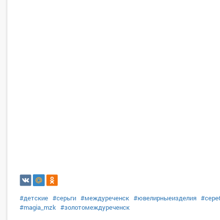
#детские
#серьги
#междуреченск
#ювелирныеизделия
#сере
#magia_mzk
#золотомеждуреченск