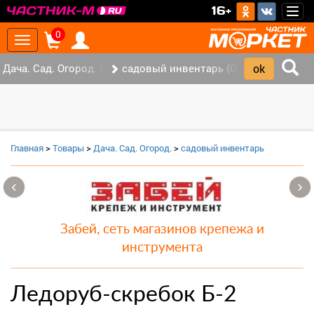
>
16+
Togg
navig
0
Toggle
navigation
Дача. Сад. Огород. (2)
садовый инвентарь (0)
Главная
>
Товары
>
Дача. Сад. Огород.
>
садовый инвентарь
‹
›
Забей, сеть магазинов крепежа и
инструмента
Ледоруб-скребок Б-2