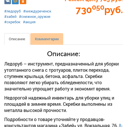
050
730
руб.
#ледоруб
#междуреченск
#забей
#снежное_оружие
#скребок
#акция
Описание
Комментарии
Описание:
Ледоруб – инструмент, предназначенный для уборки
утоптанного снега с тротуаров, плиток перехода,
ступенек крыльца, бетона, асфальта. Скребки
позволяют легко убирать обледенелости, что
значительно упрощает работу и экономит время.
Недорогой надежный инвентарь для уборки улиц и
площадей в зимнее время. Скребки выполнены из
металла высокой прочности.
Подробности о товаре уточняйте у продавцов-
консультантов магазина «Забей» ул. Вокзальная, 76,
8-