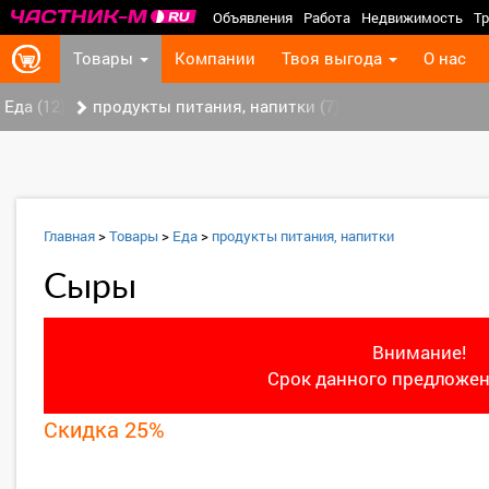
Объявления
Работа
Недвижимость
Тр
Товары
Компании
Твоя выгода
О нас
Еда (12)
продукты питания, напитки (7)
Главная
>
Товары
>
Еда
>
продукты питания, напитки
Сыры
Внимание!
Срок данного предложен
Скидка 25%