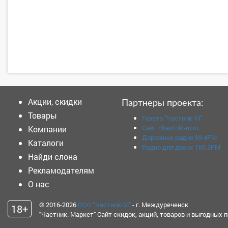
Акции, скидки
Партнеры проекта:
Товары
Газета "Частник-М"
Сайт chastnik-m.ru
Компании
Дорожное радио 93.4FM
Каталоги
Радио для двоих 105.3FM
Найди слона
Рекламодателям
О нас
© 2016-2026
ООО "Частник-М"
- г. Междуреченск
18+
"Частник. Маркет" Сайт скидок, акций, товаров и выгодных 