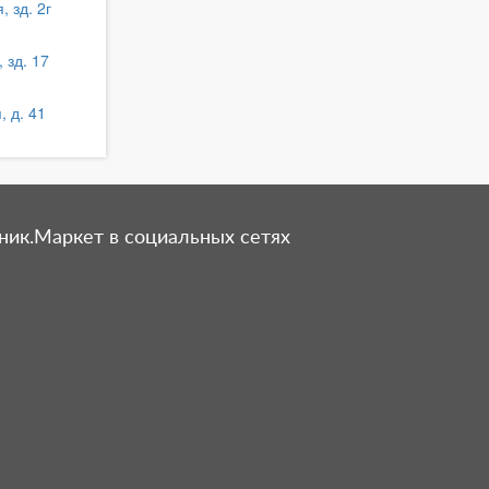
, зд. 2г
 зд. 17
, д. 41
ник.Маркет в социальных сетях