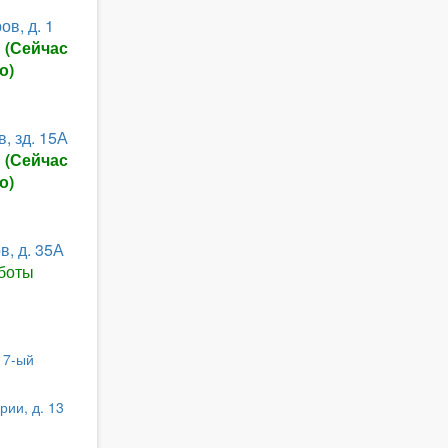
ов, д. 1
ы
(Сейчас
о)
, зд. 15А
ы
(Сейчас
о)
в, д. 35А
боты
и
 17-ый
рии, д. 13