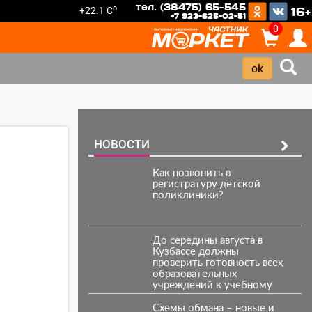
тел. (38475) 65-545
o
+22.1 C
16+
+7 923-625-02-51
0
НОВОСТИ
Как позвонить в
регистратуру детской
поликлиники?
До середины августа в
Кузбассе должны
проверить готовность всех
образовательных
учреждений к учебному
году.
Схемы обмана – новые и