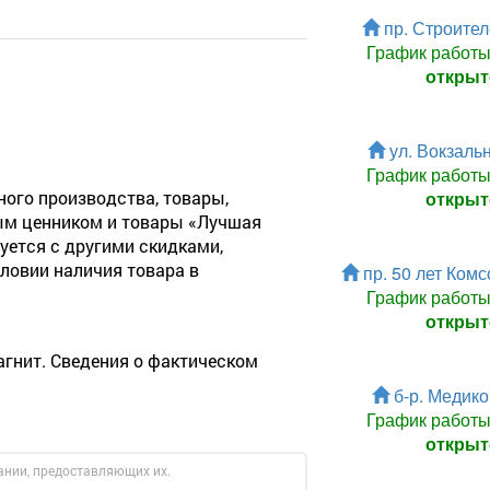
пр. Строител
График работ
открыт
ул. Вокзальн
График работ
ного производства, товары,
открыт
ым ценником и товары «Лучшая
уется с другими скидками,
ловии наличия товара в
пр. 50 лет Комс
График работ
открыт
агнит. Сведения о фактическом
б-р. Медиков
График работ
открыт
ании, предоставляющих их.