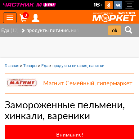
>
16+
Togg
navig
0
Toggle
navigation
Еда (12)
продукты питания, напитки (7)
Главная
>
Товары
>
Еда
>
продукты питания, напитки
Магнит Семейный, гипермаркет
Замороженные пельмени,
хинкали, вареники
Внимание!