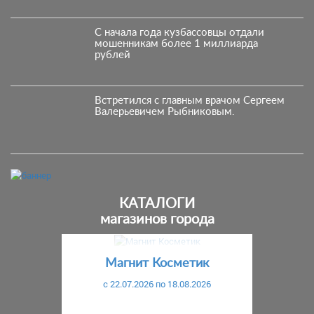
С начала года кузбассовцы отдали
мошенникам более 1 миллиарда
рублей
Встретился с главным врачом Сергеем
Валерьевичем Рыбниковым.
КАТАЛОГИ
магазинов города
Предыдущий
С
Магнит Косметик
c 22.07.2026 по 18.08.2026