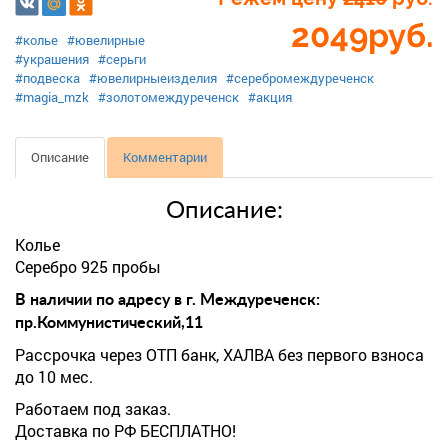
2049
руб.
#колье
#ювелирные
#украшения
#серьги
#подвеска
#ювелирныеизделия
#серебромеждуреченск
#magia_mzk
#золотомеждуреченск
#акция
Описание
Комментарии
Описание:
Колье
Серебро 925 пробы
В наличии по адресу в г. Междуреченск:
пр.Коммунистический,11
Рассрочка через ОТП банк, ХАЛВА без первого взноса
до 10 мес.
Работаем под заказ.
Доставка по РФ БЕСПЛАТНО!