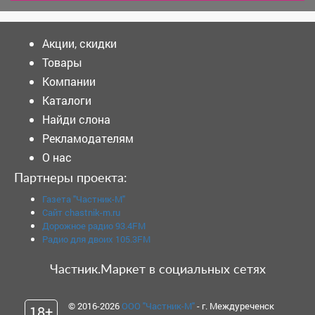
Акции, скидки
Товары
Компании
Каталоги
Найди слона
Рекламодателям
О нас
Партнеры проекта:
Газета "Частник-М"
Сайт chastnik-m.ru
Дорожное радио 93.4FM
Радио для двоих 105.3FM
Частник.Маркет в социальных сетях
© 2016-2026
ООО "Частник-М"
- г. Междуреченск
18+