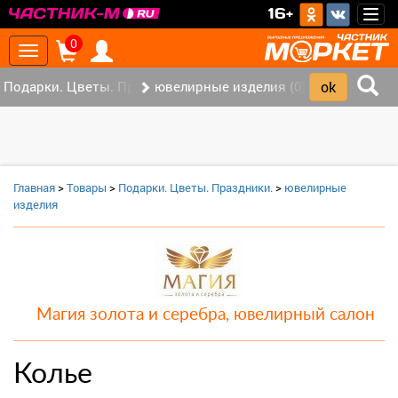
>
16+
Togg
navig
0
Toggle
navigation
Подарки. Цветы. Праздники. (0)
ювелирные изделия (0)
Главная
>
Товары
>
Подарки. Цветы. Праздники.
>
ювелирные
изделия
Магия золота и серебра, ювелирный салон
Колье