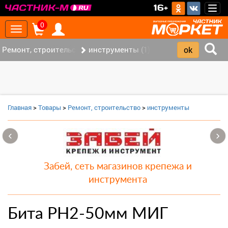
>
16+
Togg
navig
0
Toggle
navigation
Ремонт, строительство (7)
инструменты (1)
Главная
>
Товары
>
Ремонт, строительство
>
инструменты
‹
›
Забей, сеть магазинов крепежа и
инструмента
Бита PH2-50мм МИГ