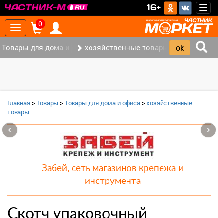
>
16+
Togg
navig
0
Toggle
navigation
Товары для дома и офиса (8)
хозяйственные товары (3)
Главная
>
Товары
>
Товары для дома и офиса
>
хозяйственные
товары
‹
›
Забей, сеть магазинов крепежа и
инструмента
Скотч упаковочный