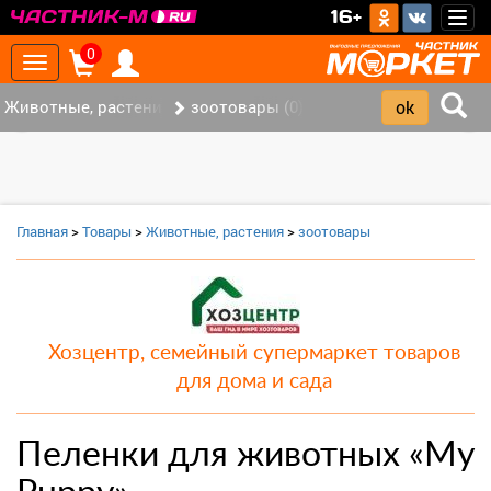
>
16+
Togg
navig
0
Toggle
navigation
Животные, растения (0)
зоотовары (0)
‹
›
Главная
>
Товары
>
Животные, растения
>
зоотовары
Хозцентр, семейный супермаркет товаров
для дома и сада
Пеленки для животных «My