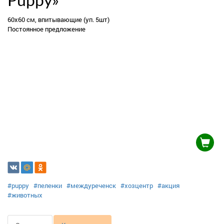
Puppy»
60х60 см, впитывающие (уп. 5шт)
Постоянное предложение
#puppy
#пеленки
#междуреченск
#хозцентр
#акция
#животных