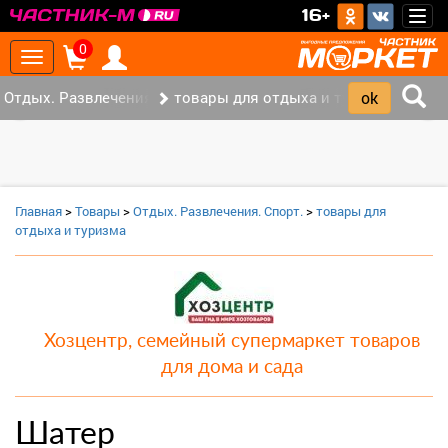
>
16+
Togg
navig
0
Toggle
navigation
Отдых. Развлечения. Спорт. (2)
товары для отдыха и туризма (1)
‹
›
Главная
>
Товары
>
Отдых. Развлечения. Спорт.
>
товары для
отдыха и туризма
Хозцентр, семейный супермаркет товаров
для дома и сада
Шатер