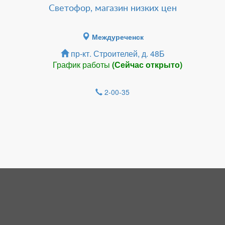
Светофор, магазин низких цен
Междуреченск
пр-кт. Строителей, д. 48Б
График работы
(Сейчас открыто)
2-00-35
Зарегистрироватья.
НОВОСТИ
В преддверии нового учебного года в
Кузбассе началась приемка