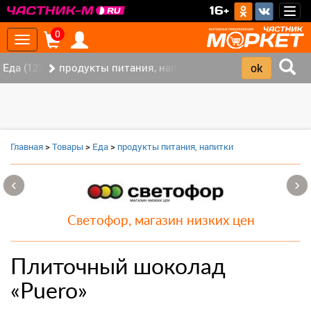
>
16+
Togg
navig
0
Toggle
navigation
Еда (12)
продукты питания, напитки (7)
Главная
>
Товары
>
Еда
>
продукты питания, напитки
‹
›
Светофор, магазин низких цен
Плиточный шоколад
«Puero»