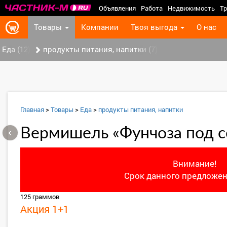
Объявления
Работа
Недвижимость
Тр
Товары
Компании
Твоя выгода
О нас
Еда (12)
продукты питания, напитки (7)
Главная
>
Товары
>
Еда
>
продукты питания, напитки
‹
Вермишель «Фунчоза под с
Внимание!
Срок данного предложен
125 граммов
Акция 1+1