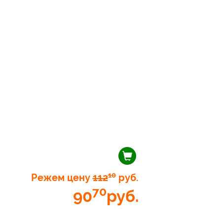
10
Режем цену
112
руб.
70
90
руб.