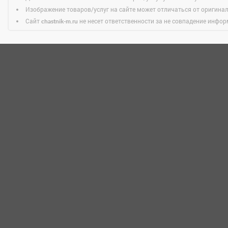
Изображение товаров/услуг на сайте может отличаться от оригина
Сайт
не несет ответственности за не совпадение информ
chastnik-m.ru
НОВОСТИ
Светофор, магазин низких цен
Междуреченск
пр-кт. Строителей, д. 48Б
График работы
(Сейчас закрыто)