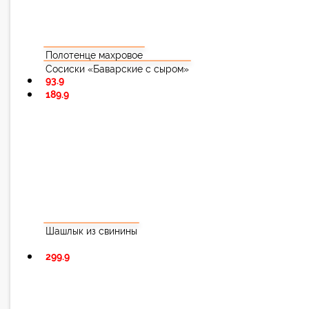
Полотенце махровое
Сосиски «Баварские с сыром»
93.9
189.9
Шашлык из свинины
299.9