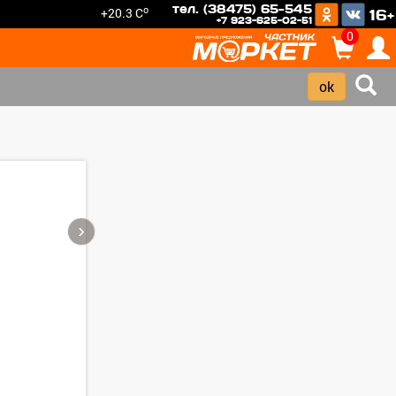
тел. (38475) 65-545
o
+20.3 C
16+
+7 923-625-02-51
0
›
Зарегистрироватья.