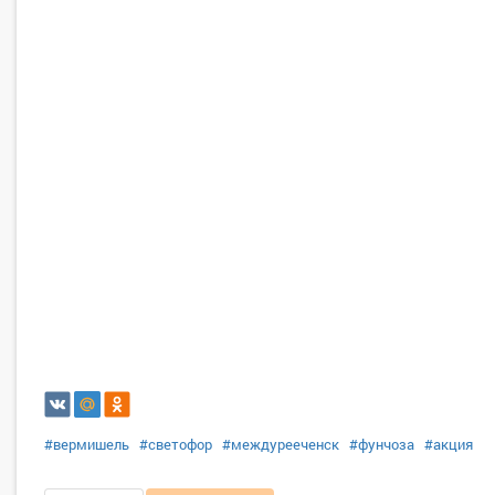
#вермишель
#светофор
#междурееченск
#фунчоза
#акция