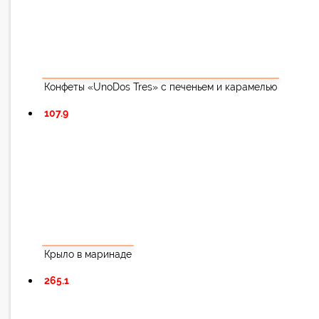
Конфеты «UnoDos Tres» с печеньем и карамелью
107.9
Крыло в маринаде
265.1