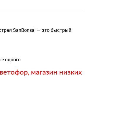
страя SanBonsai — это быстрый
не одного
ветофор, магазин низких