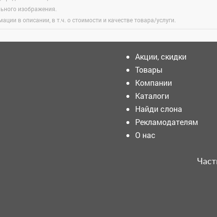
льного изображения.
ации в описании, в т.ч. о стоимости и качестве товара/услуги.
Акции, скидки
Товары
Компании
Пожарные срочно
съехались к кемеровскому
Каталоги
ТЦ
Найди слона
Рекламодателям
Внимание! Помогите найти
О нас
человека!
Част
1 августа состоялась
танцплощадка "Открытое
небо", и этот вечер стал
подарком для всех, кто
любит музыку, движение и