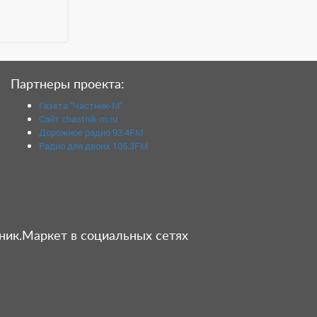
Партнеры проекта:
Газета "Частник-М"
Сайт chastnik-m.ru
Дорожное радио 93.4FM
Радио для двоих 105.3FM
ник.Маркет в социальных сетях