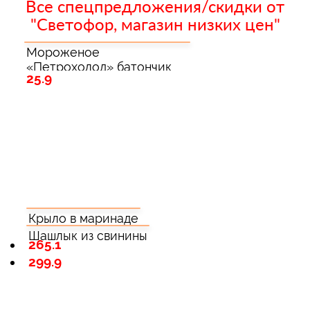
Все спецпредложения/скидки от
"Светофор, магазин низких цен"
Мороженое
«Петрохолод» батончик
25.9
сливочный
Крыло в маринаде
Шашлык из свинины
265.1
299.9