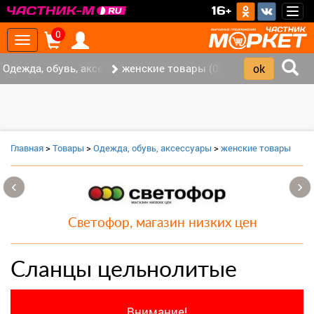
>
16+
Togg
navig
0
Toggle
navigation
Одежда, обувь, аксессуары (0)
женские товары (0)
Главная
>
Товары
>
Одежда, обувь, аксессуары
>
женские товары
‹
›
Светофор, магазин низких цен
Сланцы цельнолитые
Внимание!