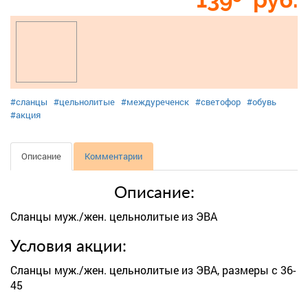
#сланцы
#цельнолитые
#междуреченск
#светофор
#обувь
#акция
Описание
Комментарии
Описание:
Сланцы муж./жен. цельнолитые из ЭВА
Условия акции:
Сланцы муж./жен. цельнолитые из ЭВА, размеры с 36-
45