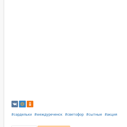
#сардельки
#междуреченск
#светофор
#сытные
#акция