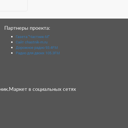
Партнеры проекта:
Газета "Частник-М"
Сайт chastnik-m.ru
Дорожное радио 93.4FM
Радио для двоих 105.3FM
ник.Маркет в социальных сетях