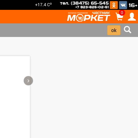
тел. (38475) 65-545
o
+17.4 C
16+
+7 923-625-02-51
0
›
Зарегистрироватья.