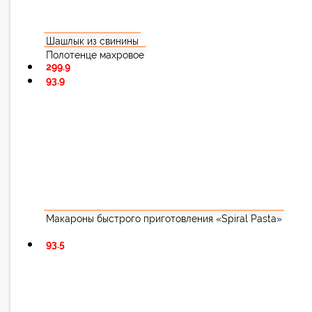
Шашлык из свинины
Полотенце махровое
299.9
93.9
Макароны быстрого приготовления «Spiral Pasta»
93.5