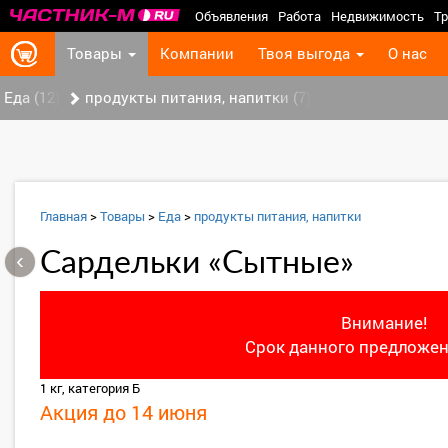
Объявления
Работа
Недвижимость
Тр
Товары
Компании
Твоя выгода
О нас
Еда (12)
продукты питания, напитки (7)
Главная
>
Товары
>
Еда
>
продукты питания, напитки
‹
Сардельки «Сытные»
Внимание!
Срок данного предложен
1 кг, категория Б
Акция до 14 июня