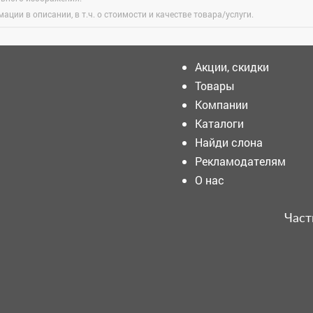
ации в описании, в т.ч. о стоимости и качестве товара/услуги.
Акции, скидки
Товары
Компании
В Кузбассе отменяют
лимиты на топливо на АЗС.
Каталоги
Найди слона
Рекламодателям
В Кузбассе постепенно
О нас
снимают ограничения на
продажу бензина на
заправках
Част
После двухдневного запоя
кузбассовец устроил
скандал на парковке
Что происходит с будущим