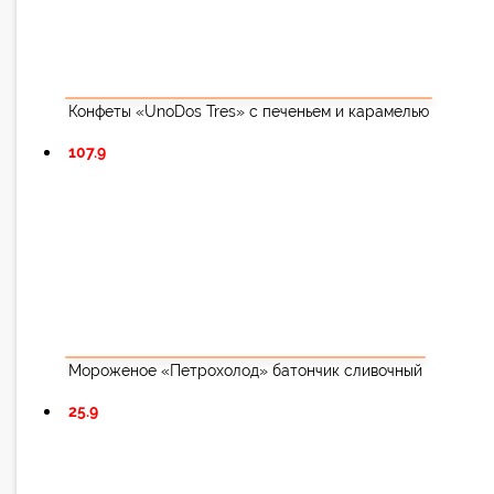
Конфеты «UnoDos Tres» с печеньем и карамелью
107.9
Мороженое «Петрохолод» батончик сливочный
25.9