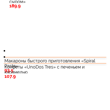
сыром»
189.9
Макароны быстрого приготовления «Spiral
Pasta»
Конфеты «UnoDos Tres» с печеньем и
93.5
карамелью
107.9