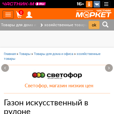
>
16+
Togg
navig
0
Toggle
navigation
Товары для дома и офиса (8)
хозяйственные товары (3)
Главная
>
Товары
>
Товары для дома и офиса
>
хозяйственные
товары
‹
›
Светофор, магазин низких цен
Газон искусственный в
рулоне