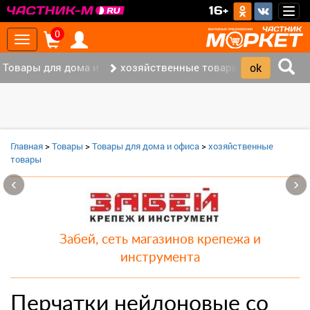
>
16+
Togg
navig
0
Toggle
navigation
Товары для дома и офиса (8)
хозяйственные товары (3)
Главная
>
Товары
>
Товары для дома и офиса
>
хозяйственные
товары
‹
›
Забей, сеть магазинов крепежа и
инструмента
Перчатки нейлоновые со