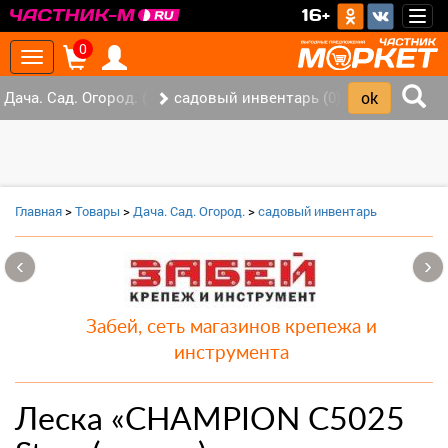
>
16+
Togg
navig
0
Toggle
navigation
Дача. Сад. Огород. (2)
садовый инвентарь (0)
Главная
>
Товары
>
Дача. Сад. Огород.
>
садовый инвентарь
‹
›
Забей, сеть магазинов крепежа и
инструмента
Леска «CHAMPION С5025