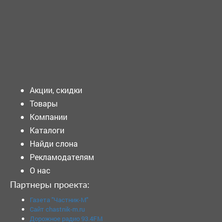
ТРЕБУЕТСЯ - ФЛОРИСТ Требования к кандидату:
Образование: Среднее профессиональное...
Подать объявление
Акции, скидки
Товары
Компании
Каталоги
Найди слона
Рекламодателям
О нас
Партнеры проекта:
Газета "Частник-М"
Сайт chastnik-m.ru
Дорожное радио 93.4FM