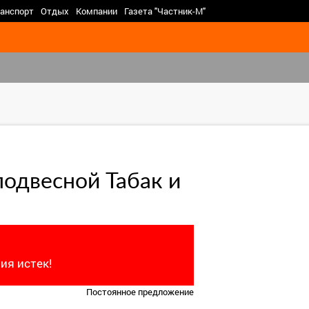
>
анспорт
Отдых
Компании
Газета "Частник-М"
одвесной Табак и
ия истек!
Постоянное предложение