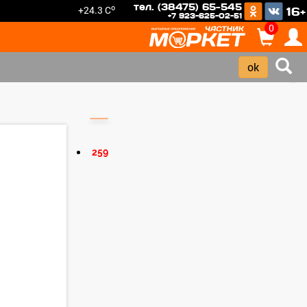
тел. (38475) 65-545
o
+24.3 C
16+
+7 923-625-02-51
0
›
259