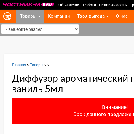
Объявления
Работа
Недвижимость
Тр
Товары
Компании
Твоя выгода
О нас
‹
Главная
>
Товары
>
>
Диффузор ароматический п
ваниль 5мл
Внимание!
Срок данного предложен