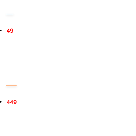
49
449