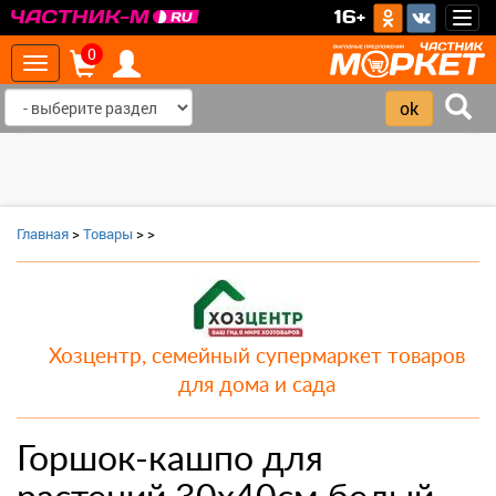
>
16+
Togg
navig
0
Toggle
navigation
‹
›
Главная
>
Товары
>
>
Хозцентр, семейный супермаркет товаров
для дома и сада
Горшок-кашпо для