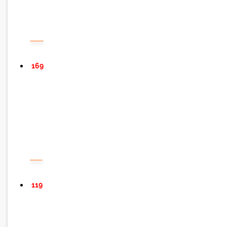
169
119