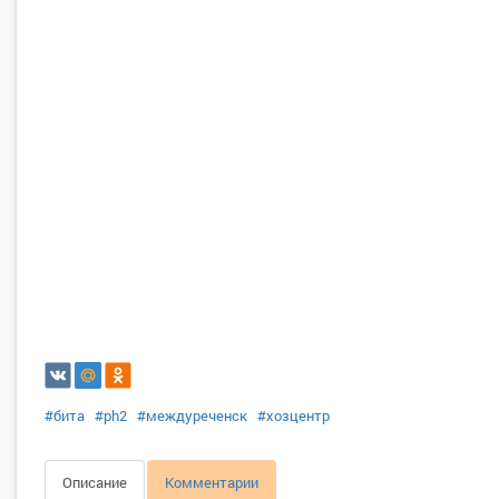
#бита
#ph2
#междуреченск
#хозцентр
Описание
Комментарии