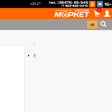
тел. (38475) 65-545
o
+25 C
16+
+7 923-625-02-51
0
›
7