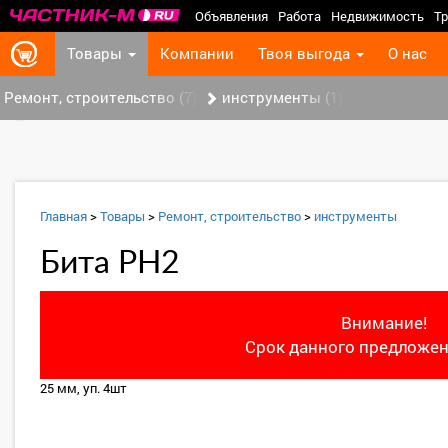
Объявления
Работа
Недвижимость
Тр
Товары
Компании
Твоя выгода
О нас
Ремонт, строительство (7)
инструменты (1)
‹
Главная
>
Товары
>
Ремонт, строительство
>
инструменты
Бита PH2
Внимание!
Срок данного предложен
25 мм, уп. 4шт