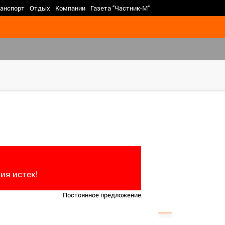
>
анспорт
Отдых
Компании
Газета "Частник-М"
ия истек!
Постоянное предложение