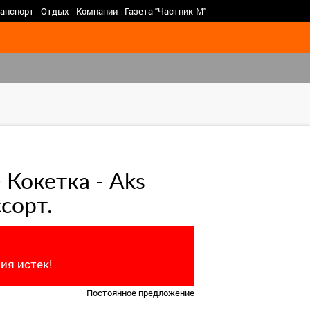
>
анспорт
Отдых
Компании
Газета "Частник-М"
 Кокетка - Aks
сорт.
ия истек!
Постоянное предложение