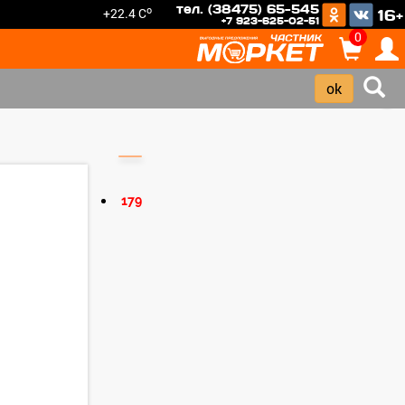
тел. (38475) 65-545
o
+22.4 C
16+
+7 923-625-02-51
0
›
179