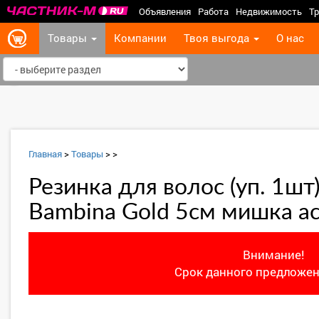
Объявления
Работа
Недвижимость
Тр
Товары
Компании
Твоя выгода
О нас
‹
Главная
>
Товары
>
>
Резинка для волос (уп. 1шт)
Bambina Gold 5см мишка ас
Внимание!
Срок данного предложен