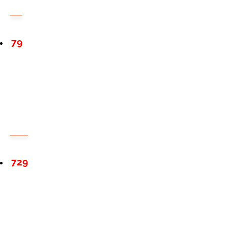
79
729