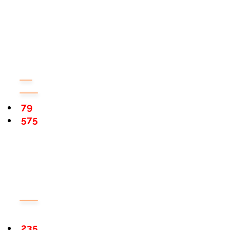
79
575
235