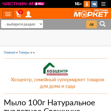
>
16+
Togg
navig
0
Toggle
navigation
‹
›
Главная
>
Товары
>
>
Хозцентр, семейный супермаркет товаров
для дома и сада
Мыло 100г Натуральное