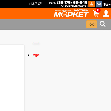
тел. (38475) 65-545
o
+13.7 C
16+
+7 923-625-02-51
0
›
290