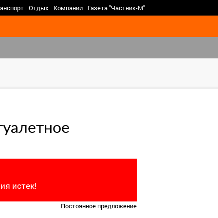
>
анспорт
Отдых
Компании
Газета "Частник-М"
туалетное
ия истек!
Постоянное предложение