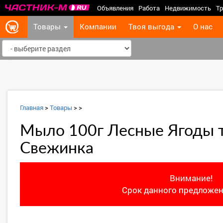
Объявления
Работа
Недвижимость
Тр
Товары
Компании
Твоя выгода
О нас
‹
Главная
>
Товары
>
>
Мыло 100г Лесные Ягоды 
Свежинка
Внимание!
Срок данного предложен