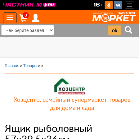
>
16+
Togg
navig
0
Toggle
navigation
‹
›
Главная
>
Товары
>
>
Хозцентр, семейный супермаркет товаров
для дома и сада
Ящик рыболовный