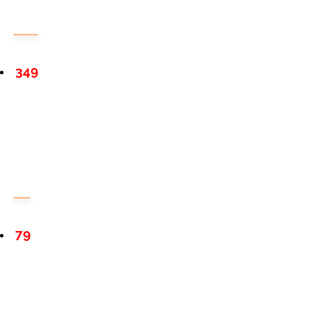
349
79